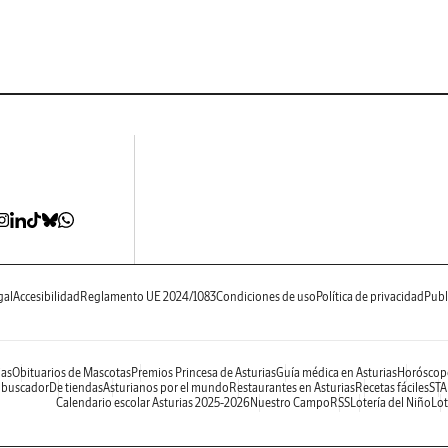
gal
Accesibilidad
Reglamento UE 2024/1083
Condiciones de uso
Política de privacidad
Publ
ias
Obituarios de Mascotas
Premios Princesa de Asturias
Guía médica en Asturias
Horóscop
 buscador
De tiendas
Asturianos por el mundo
Restaurantes en Asturias
Recetas fáciles
STA
Calendario escolar Asturias 2025-2026
Nuestro Campo
RSS
Lotería del Niño
Lot