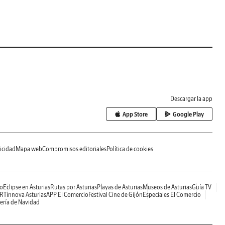
Descargar la app
App Store
Google Play
icidad
Mapa web
Compromisos editoriales
Política de cookies
o
Eclipse en Asturias
Rutas por Asturias
Playas de Asturias
Museos de Asturias
Guía TV
RTinnova Asturias
APP El Comercio
Festival Cine de Gijón
Especiales El Comercio
ería de Navidad