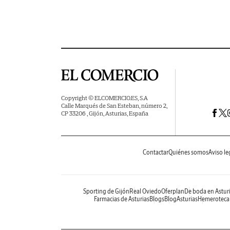
Copyright © ELCOMERCIO.ES, S.A
Calle Marqués de San Esteban, número 2,
CP 33206 , Gijón, Asturias, España
Contactar
Quiénes somos
Aviso le
Sporting de Gijón
Real Oviedo
Oferplan
De boda en Astur
Farmacias de Asturias
Blogs
BlogAsturias
Hemeroteca