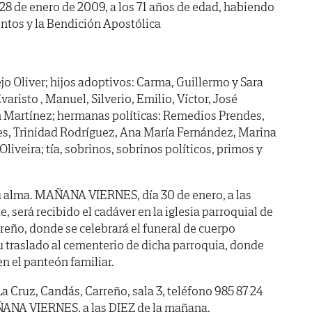
a 28 de enero de 2009, a los 71 años de edad, habiendo
ntos y la Bendición Apostólica
jo Oliver; hijos adoptivos: Carma, Guillermo y Sara
aristo , Manuel, Silverio, Emilio, Víctor, José
 Martínez; hermanas políticas: Remedios Prendes,
es, Trinidad Rodríguez, Ana María Fernández, Marina
 Oliveira; tía, sobrinos, sobrinos políticos, primos y
 alma. MAÑANA VIERNES, día 30 de enero, a las
 será recibido el cadáver en la iglesia parroquial de
reño, donde se celebrará el funeral de cuerpo
u traslado al cementerio de dicha parroquia, donde
en el panteón familiar.
La Cruz, Candás, Carreño, sala 3, teléfono 985 87 24
AÑANA VIERNES, a las DIEZ de la mañana.