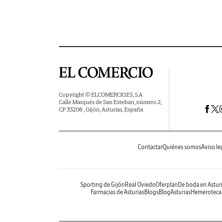
Copyright © ELCOMERCIO.ES, S.A
Calle Marqués de San Esteban, número 2,
CP 33206 , Gijón, Asturias, España
Contactar
Quiénes somos
Aviso le
Sporting de Gijón
Real Oviedo
Oferplan
De boda en Astur
Farmacias de Asturias
Blogs
BlogAsturias
Hemeroteca