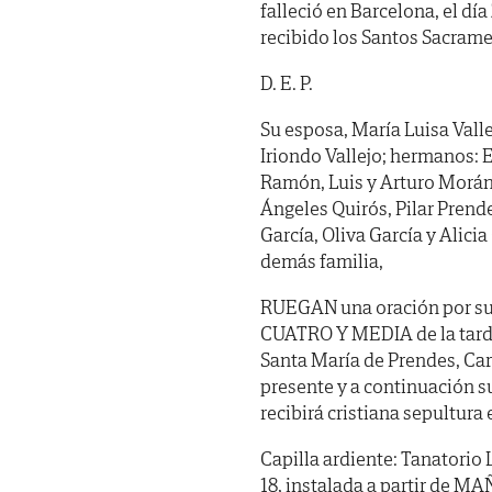
falleció en Barcelona, el dí
recibido los Santos Sacrame
D. E. P.
Su esposa, María Luisa Valle
Iriondo Vallejo; hermanos: Ev
Ramón, Luis y Arturo Morán
Ángeles Quirós, Pilar Prend
García, Oliva García y Alicia
demás familia,
RUEGAN una oración por su
CUATRO Y MEDIA de la tarde,
Santa María de Prendes, Car
presente y a continuación s
recibirá cristiana sepultura 
Capilla ardiente: Tanatorio 
18, instalada a partir de M