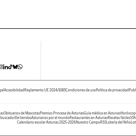
gal
Accesibilidad
Reglamento UE 2024/1083
Condiciones de uso
Política de privacidad
Publ
ias
Obituarios de Mascotas
Premios Princesa de Asturias
Guía médica en Asturias
Horóscop
 buscador
De tiendas
Asturianos por el mundo
Restaurantes en Asturias
Recetas fáciles
STA
Calendario escolar Asturias 2025-2026
Nuestro Campo
RSS
Lotería del Niño
Lot