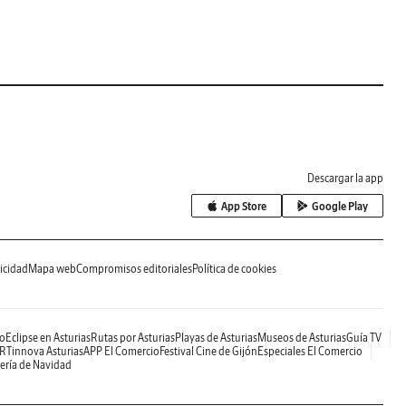
Descargar la app
App Store
Google Play
icidad
Mapa web
Compromisos editoriales
Política de cookies
o
Eclipse en Asturias
Rutas por Asturias
Playas de Asturias
Museos de Asturias
Guía TV
RTinnova Asturias
APP El Comercio
Festival Cine de Gijón
Especiales El Comercio
ería de Navidad