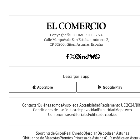
Copyright © ELCOMERCIO.ES, S.A
Calle Marqués de San Esteban, número 2,
CP 33206 , Gijón, Asturias, España
Descargar la app
App Store
Google Play
Contactar
Quiénes somos
Aviso legal
Accesibilidad
Reglamento UE 2024/10
Condiciones de uso
Política de privacidad
Publicidad
Mapa web
Compromisos editoriales
Política de cookies
Sporting de Gijón
Real Oviedo
Oferplan
De boda en Asturias
Obituarios de Mascotas
Premios Princesa de Asturias
Guía médica en Asturi