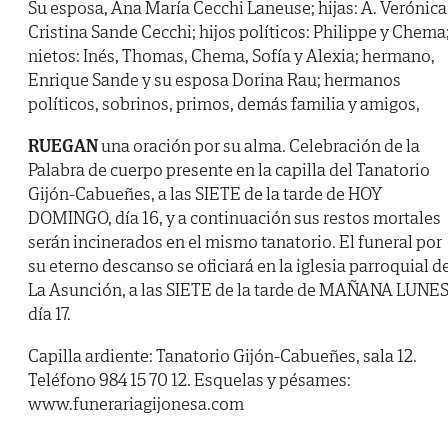
Su esposa, Ana María Cecchi Laneuse; hijas: A. Verónica
Cristina Sande Cecchi; hijos políticos: Philippe y Chema
nietos: Inés, Thomas, Chema, Sofía y Alexia; hermano,
Enrique Sande y su esposa Dorina Rau; hermanos
políticos, sobrinos, primos, demás familia y amigos,
RUEGAN
una oración por su alma. Celebración de la
Palabra de cuerpo presente en la capilla del Tanatorio
Gijón-Cabueñes, a las SIETE de la tarde de HOY
DOMINGO, día 16, y a continuación sus restos mortales
serán incinerados en el mismo tanatorio. El funeral por
su eterno descanso se oficiará en la iglesia parroquial d
La Asunción, a las SIETE de la tarde de MAÑANA LUNES
día 17.
Capilla ardiente: Tanatorio Gijón-Cabueñes, sala 12.
Teléfono 984 15 70 12. Esquelas y pésames:
www.funerariagijonesa.com