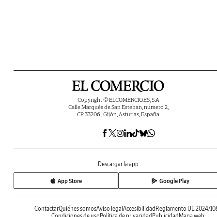
Copyright © ELCOMERCIO.ES, S.A
Calle Marqués de San Esteban, número 2,
CP 33206 , Gijón, Asturias, España
Descargar la app
App Store
Google Play
Contactar
Quiénes somos
Aviso legal
Accesibilidad
Reglamento UE 2024/10
Condiciones de uso
Política de privacidad
Publicidad
Mapa web