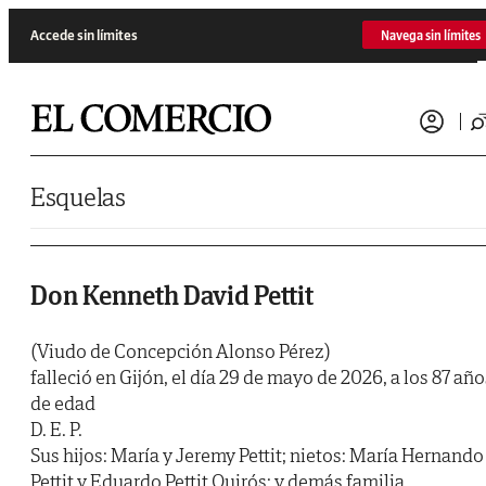
Saltar al contenido
Accede sin límites
Navega sin límites
Esquelas
Don Kenneth David Pettit
(Viudo de Concepción Alonso Pérez)
falleció en Gijón, el día 29 de mayo de 2026, a los 87 año
de edad
D. E. P.
Sus hijos: María y Jeremy Pettit; nietos: María Hernando
Pettit y Eduardo Pettit Quirós; y demás familia,