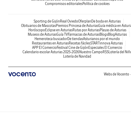
Compromisos editoriales
Política de cookies
Sporting de Gijón
Real Oviedo
Oferplan
De boda en Asturias
Obituarios de Mascotas
Premios Princesa de Asturias
Guía médica en Asturi
Horóscopo
Eclipse en Asturias
Rutas por Asturias
Playas de Asturias
Museos de Asturias
Guía TV
Farmacias de Asturias
Blogs
BlogAsturias
Hemeroteca buscador
De tiendas
Asturianos por el mundo
Restaurantes en Asturias
Recetas fáciles
STARTinnova Asturias
APP El Comercio
Festival Cine de Gijón
Especiales El Comercio
Calendario escolar Asturias 2025-2026
Nuestro Campo
RSS
Lotería del Niñ
Lotería de Navidad
Webs de Vocento