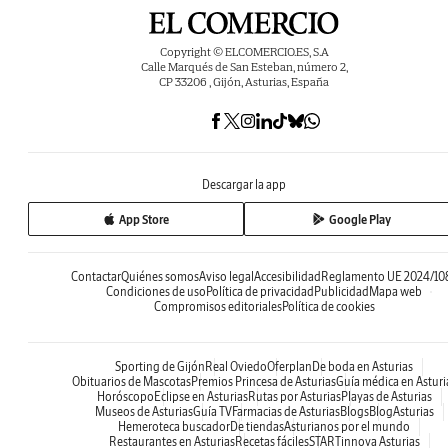
Copyright © ELCOMERCIO.ES, S.A
Calle Marqués de San Esteban, número 2,
CP 33206 , Gijón, Asturias, España
Descargar la app
App Store
Google Play
Contactar
Quiénes somos
Aviso legal
Accesibilidad
Reglamento UE 2024/10
Condiciones de uso
Política de privacidad
Publicidad
Mapa web
Compromisos editoriales
Política de cookies
Sporting de Gijón
Real Oviedo
Oferplan
De boda en Asturias
Obituarios de Mascotas
Premios Princesa de Asturias
Guía médica en Asturi
Horóscopo
Eclipse en Asturias
Rutas por Asturias
Playas de Asturias
Museos de Asturias
Guía TV
Farmacias de Asturias
Blogs
BlogAsturias
Hemeroteca buscador
De tiendas
Asturianos por el mundo
Restaurantes en Asturias
Recetas fáciles
STARTinnova Asturias