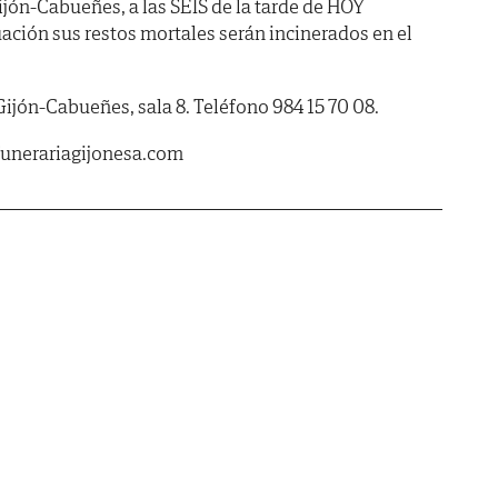
Gijón-Cabueñes, a las SEIS de la tarde de HOY
uación sus restos mortales serán incinerados en el
Gijón-Cabueñes, sala 8. Teléfono 984 15 70 08.
unerariagijonesa.com