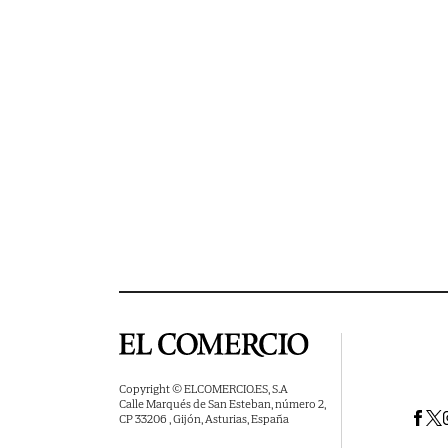
Copyright © ELCOMERCIO.ES, S.A
Calle Marqués de San Esteban, número 2,
CP 33206 , Gijón, Asturias, España