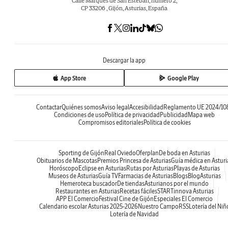
Calle Marqués de San Esteban, número 2,
CP 33206 , Gijón, Asturias, España
Descargar la app
App Store
Google Play
Contactar
Quiénes somos
Aviso legal
Accesibilidad
Reglamento UE 2024/10
Condiciones de uso
Política de privacidad
Publicidad
Mapa web
Compromisos editoriales
Política de cookies
Sporting de Gijón
Real Oviedo
Oferplan
De boda en Asturias
Obituarios de Mascotas
Premios Princesa de Asturias
Guía médica en Asturi
Horóscopo
Eclipse en Asturias
Rutas por Asturias
Playas de Asturias
Museos de Asturias
Guía TV
Farmacias de Asturias
Blogs
BlogAsturias
Hemeroteca buscador
De tiendas
Asturianos por el mundo
Restaurantes en Asturias
Recetas fáciles
STARTinnova Asturias
APP El Comercio
Festival Cine de Gijón
Especiales El Comercio
Calendario escolar Asturias 2025-2026
Nuestro Campo
RSS
Lotería del Niñ
Lotería de Navidad