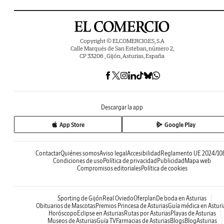
Copyright © ELCOMERCIO.ES, S.A
Calle Marqués de San Esteban, número 2,
CP 33206 , Gijón, Asturias, España
Descargar la app
App Store
Google Play
Contactar
Quiénes somos
Aviso legal
Accesibilidad
Reglamento UE 2024/10
Condiciones de uso
Política de privacidad
Publicidad
Mapa web
Compromisos editoriales
Política de cookies
Sporting de Gijón
Real Oviedo
Oferplan
De boda en Asturias
Obituarios de Mascotas
Premios Princesa de Asturias
Guía médica en Asturi
Horóscopo
Eclipse en Asturias
Rutas por Asturias
Playas de Asturias
Museos de Asturias
Guía TV
Farmacias de Asturias
Blogs
BlogAsturias