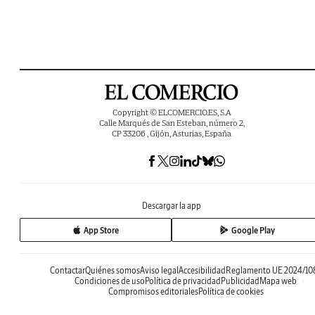
Copyright © ELCOMERCIO.ES, S.A
Calle Marqués de San Esteban, número 2,
CP 33206 , Gijón, Asturias, España
Descargar la app
App Store
Google Play
Contactar
Quiénes somos
Aviso legal
Accesibilidad
Reglamento UE 2024/10
Condiciones de uso
Política de privacidad
Publicidad
Mapa web
Compromisos editoriales
Política de cookies