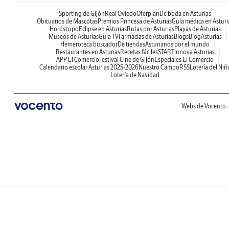
Sporting de Gijón
Real Oviedo
Oferplan
De boda en Asturias
Obituarios de Mascotas
Premios Princesa de Asturias
Guía médica en Asturi
Horóscopo
Eclipse en Asturias
Rutas por Asturias
Playas de Asturias
Museos de Asturias
Guía TV
Farmacias de Asturias
Blogs
BlogAsturias
Hemeroteca buscador
De tiendas
Asturianos por el mundo
Restaurantes en Asturias
Recetas fáciles
STARTinnova Asturias
APP El Comercio
Festival Cine de Gijón
Especiales El Comercio
Calendario escolar Asturias 2025-2026
Nuestro Campo
RSS
Lotería del Niñ
Lotería de Navidad
Webs de Vocento