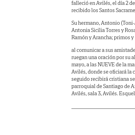
falleció en Avilés, el día 2
recibido los Santos Sacramen
Su hermano, Antonio (Toni-
Antonia Sicilia Torres y Ros
Ramón y Arancha; primos y 
al comunicar a sus amistade
ruegan una oración por su a
mayo, a las NUEVE de la mañ
Avilés, donde se oficiará la
seguido recibirá cristiana s
parroquial de Santiago de A
Avilés, sala 3, Avilés. Es