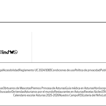
gal
Accesibilidad
Reglamento UE 2024/1083
Condiciones de uso
Política de privacidad
Publ
ias
Obituarios de Mascotas
Premios Princesa de Asturias
Guía médica en Asturias
Horóscop
 buscador
De tiendas
Asturianos por el mundo
Restaurantes en Asturias
Recetas fáciles
STA
Calendario escolar Asturias 2025-2026
Nuestro Campo
RSS
Lotería del Niño
Lot