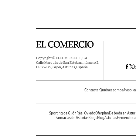
Copyright © ELCOMERCIO.ES, S.A
Calle Marqués de San Esteban, número 2,
CP 33206 , Gijón, Asturias, España
Contactar
Quiénes somos
Aviso le
Sporting de Gijón
Real Oviedo
Oferplan
De boda en Astur
Farmacias de Asturias
Blogs
BlogAsturias
Hemeroteca