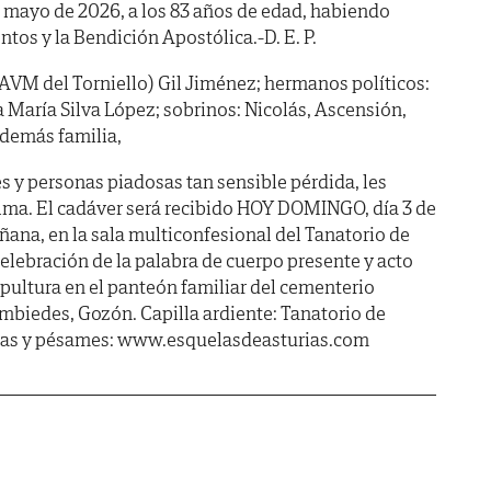
 de mayo de 2026, a los 83 años de edad, habiendo
tos y la Bendición Apostólica.-D. E. P.
AVM del Torniello) Gil Jiménez; hermanos políticos:
a María Silva López; sobrinos: Nicolás, Ascensión,
demás familia,
s y personas piadosas tan sensible pérdida, les
lma. El cadáver será recibido HOY DOMINGO, día 3 de
ana, en la sala multiconfesional del Tanatorio de
 celebración de la palabra de cuerpo presente y acto
epultura en el panteón familiar del cementerio
mbiedes, Gozón. Capilla ardiente: Tanatorio de
quelas y pésames: www.esquelasdeasturias.com