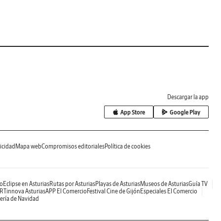
Descargar la app
App Store
Google Play
icidad
Mapa web
Compromisos editoriales
Política de cookies
o
Eclipse en Asturias
Rutas por Asturias
Playas de Asturias
Museos de Asturias
Guía TV
RTinnova Asturias
APP El Comercio
Festival Cine de Gijón
Especiales El Comercio
ería de Navidad