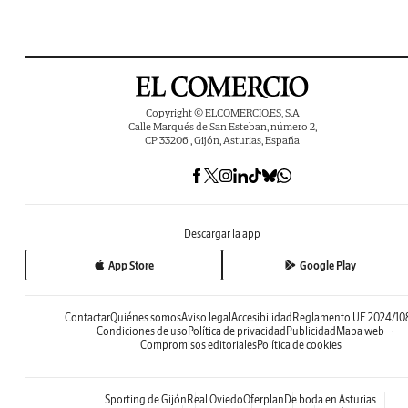
Copyright © ELCOMERCIO.ES, S.A
Calle Marqués de San Esteban, número 2,
CP 33206 , Gijón, Asturias, España
Descargar la app
App Store
Google Play
Contactar
Quiénes somos
Aviso legal
Accesibilidad
Reglamento UE 2024/10
Condiciones de uso
Política de privacidad
Publicidad
Mapa web
Compromisos editoriales
Política de cookies
Sporting de Gijón
Real Oviedo
Oferplan
De boda en Asturias