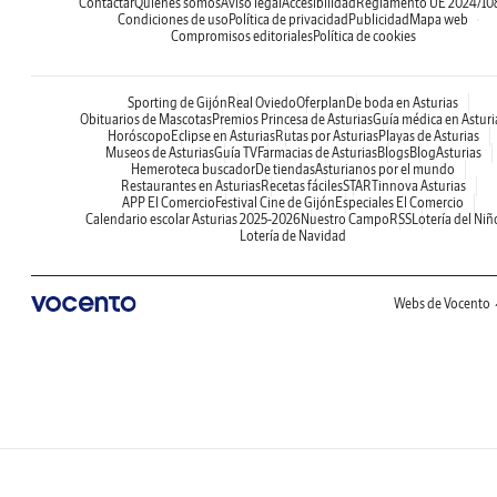
Contactar
Quiénes somos
Aviso legal
Accesibilidad
Reglamento UE 2024/10
Condiciones de uso
Política de privacidad
Publicidad
Mapa web
Compromisos editoriales
Política de cookies
Sporting de Gijón
Real Oviedo
Oferplan
De boda en Asturias
Obituarios de Mascotas
Premios Princesa de Asturias
Guía médica en Asturi
Horóscopo
Eclipse en Asturias
Rutas por Asturias
Playas de Asturias
Museos de Asturias
Guía TV
Farmacias de Asturias
Blogs
BlogAsturias
Hemeroteca buscador
De tiendas
Asturianos por el mundo
Restaurantes en Asturias
Recetas fáciles
STARTinnova Asturias
APP El Comercio
Festival Cine de Gijón
Especiales El Comercio
Calendario escolar Asturias 2025-2026
Nuestro Campo
RSS
Lotería del Niñ
Lotería de Navidad
Webs de Vocento