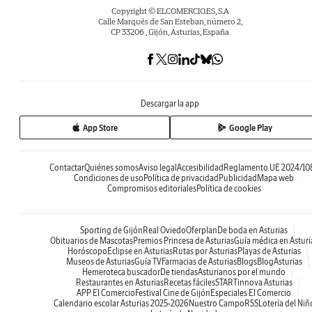
Copyright © ELCOMERCIO.ES, S.A
Calle Marqués de San Esteban, número 2,
CP 33206 , Gijón, Asturias, España
Descargar la app
App Store
Google Play
Contactar
Quiénes somos
Aviso legal
Accesibilidad
Reglamento UE 2024/10
Condiciones de uso
Política de privacidad
Publicidad
Mapa web
Compromisos editoriales
Política de cookies
Sporting de Gijón
Real Oviedo
Oferplan
De boda en Asturias
Obituarios de Mascotas
Premios Princesa de Asturias
Guía médica en Asturi
Horóscopo
Eclipse en Asturias
Rutas por Asturias
Playas de Asturias
Museos de Asturias
Guía TV
Farmacias de Asturias
Blogs
BlogAsturias
Hemeroteca buscador
De tiendas
Asturianos por el mundo
Restaurantes en Asturias
Recetas fáciles
STARTinnova Asturias
APP El Comercio
Festival Cine de Gijón
Especiales El Comercio
Calendario escolar Asturias 2025-2026
Nuestro Campo
RSS
Lotería del Niñ