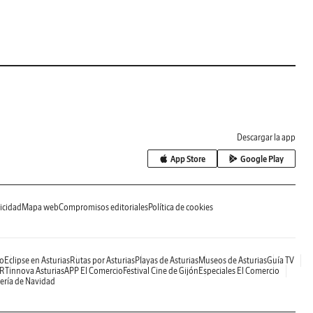
Descargar la app
App Store
Google Play
icidad
Mapa web
Compromisos editoriales
Política de cookies
o
Eclipse en Asturias
Rutas por Asturias
Playas de Asturias
Museos de Asturias
Guía TV
RTinnova Asturias
APP El Comercio
Festival Cine de Gijón
Especiales El Comercio
ería de Navidad