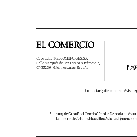
Copyright © ELCOMERCIO.ES, S.A
Calle Marqués de San Esteban, número 2,
CP 33206 , Gijón, Asturias, España
Contactar
Quiénes somos
Aviso le
Sporting de Gijón
Real Oviedo
Oferplan
De boda en Astur
Farmacias de Asturias
Blogs
BlogAsturias
Hemeroteca