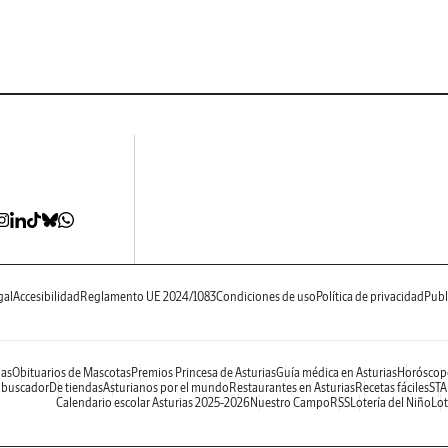
gal
Accesibilidad
Reglamento UE 2024/1083
Condiciones de uso
Política de privacidad
Publ
ias
Obituarios de Mascotas
Premios Princesa de Asturias
Guía médica en Asturias
Horóscop
 buscador
De tiendas
Asturianos por el mundo
Restaurantes en Asturias
Recetas fáciles
STA
Calendario escolar Asturias 2025-2026
Nuestro Campo
RSS
Lotería del Niño
Lot