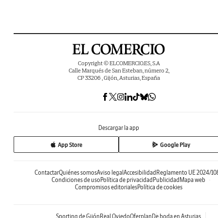
Copyright © ELCOMERCIO.ES, S.A
Calle Marqués de San Esteban, número 2,
CP 33206 , Gijón, Asturias, España
Descargar la app
App Store
Google Play
Contactar
Quiénes somos
Aviso legal
Accesibilidad
Reglamento UE 2024/10
Condiciones de uso
Política de privacidad
Publicidad
Mapa web
Compromisos editoriales
Política de cookies
Sporting de Gijón
Real Oviedo
Oferplan
De boda en Asturias