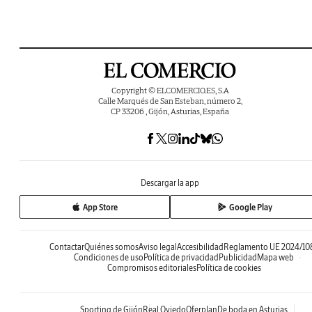
Copyright © ELCOMERCIO.ES, S.A
Calle Marqués de San Esteban, número 2,
CP 33206 , Gijón, Asturias, España
Descargar la app
App Store
Google Play
Contactar
Quiénes somos
Aviso legal
Accesibilidad
Reglamento UE 2024/10
Condiciones de uso
Política de privacidad
Publicidad
Mapa web
Compromisos editoriales
Política de cookies
Sporting de Gijón
Real Oviedo
Oferplan
De boda en Asturias