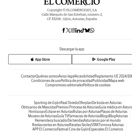
Copyright © ELCOMERCIO.ES, S.A
Calle Marqués de San Esteban, número 2,
CP 33206 , Gijón, Asturias, España
Descargar la app
App Store
Google Play
Contactar
Quiénes somos
Aviso legal
Accesibilidad
Reglamento UE 2024/10
Condiciones de uso
Política de privacidad
Publicidad
Mapa web
Compromisos editoriales
Política de cookies
Sporting de Gijón
Real Oviedo
Oferplan
De boda en Asturias
Obituarios de Mascotas
Premios Princesa de Asturias
Guía médica en Asturi
Horóscopo
Eclipse en Asturias
Rutas por Asturias
Playas de Asturias
Museos de Asturias
Guía TV
Farmacias de Asturias
Blogs
BlogAsturias
Hemeroteca buscador
De tiendas
Asturianos por el mundo
Restaurantes en Asturias
Recetas fáciles
STARTinnova Asturias
APP El Comercio
Festival Cine de Gijón
Especiales El Comercio