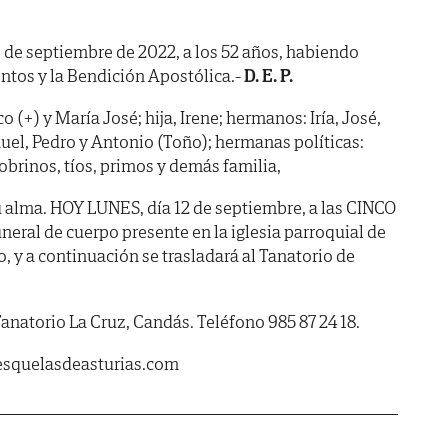
10 de septiembre de 2022, a los 52 años, habiendo
ntos y la Bendición Apostólica.-
D. E. P.
 (+) y María José; hija, Irene; hermanos: Iría, José,
el, Pedro y Antonio (Toño); hermanas políticas:
sobrinos, tíos, primos y demás familia,
 alma. HOY LUNES, día 12 de septiembre, a las CINCO
funeral de cuerpo presente en la iglesia parroquial de
, y a continuación se trasladará al Tanatorio de
 Tanatorio La Cruz, Candás. Teléfono 985 87 24 18.
esquelasdeasturias.com