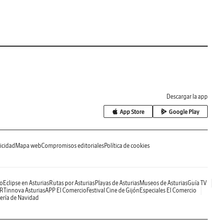
Descargar la app
App Store
Google Play
icidad
Mapa web
Compromisos editoriales
Política de cookies
o
Eclipse en Asturias
Rutas por Asturias
Playas de Asturias
Museos de Asturias
Guía TV
RTinnova Asturias
APP El Comercio
Festival Cine de Gijón
Especiales El Comercio
ería de Navidad