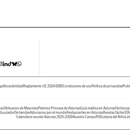
gal
Accesibilidad
Reglamento UE 2024/1083
Condiciones de uso
Política de privacidad
Publ
ias
Obituarios de Mascotas
Premios Princesa de Asturias
Guía médica en Asturias
Horóscop
 buscador
De tiendas
Asturianos por el mundo
Restaurantes en Asturias
Recetas fáciles
STA
Calendario escolar Asturias 2025-2026
Nuestro Campo
RSS
Lotería del Niño
Lot