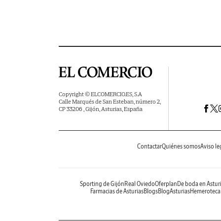
Copyright © ELCOMERCIO.ES, S.A
Calle Marqués de San Esteban, número 2,
CP 33206 , Gijón, Asturias, España
Contactar
Quiénes somos
Aviso le
Sporting de Gijón
Real Oviedo
Oferplan
De boda en Astur
Farmacias de Asturias
Blogs
BlogAsturias
Hemeroteca