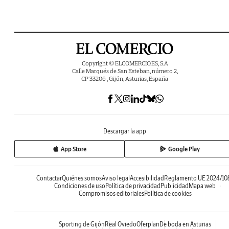
Copyright © ELCOMERCIO.ES, S.A
Calle Marqués de San Esteban, número 2,
CP 33206 , Gijón, Asturias, España
Descargar la app
App Store
Google Play
Contactar
Quiénes somos
Aviso legal
Accesibilidad
Reglamento UE 2024/10
Condiciones de uso
Política de privacidad
Publicidad
Mapa web
Compromisos editoriales
Política de cookies
Sporting de Gijón
Real Oviedo
Oferplan
De boda en Asturias