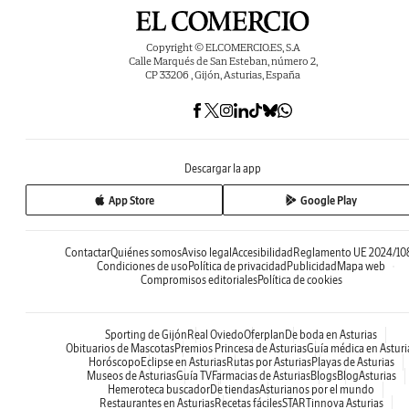
Copyright © ELCOMERCIO.ES, S.A
Calle Marqués de San Esteban, número 2,
CP 33206 , Gijón, Asturias, España
Descargar la app
App Store
Google Play
Contactar
Quiénes somos
Aviso legal
Accesibilidad
Reglamento UE 2024/10
Condiciones de uso
Política de privacidad
Publicidad
Mapa web
Compromisos editoriales
Política de cookies
Sporting de Gijón
Real Oviedo
Oferplan
De boda en Asturias
Obituarios de Mascotas
Premios Princesa de Asturias
Guía médica en Asturi
Horóscopo
Eclipse en Asturias
Rutas por Asturias
Playas de Asturias
Museos de Asturias
Guía TV
Farmacias de Asturias
Blogs
BlogAsturias
Hemeroteca buscador
De tiendas
Asturianos por el mundo
Restaurantes en Asturias
Recetas fáciles
STARTinnova Asturias