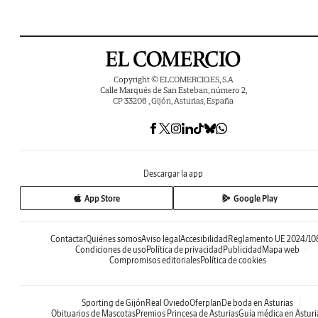
Copyright © ELCOMERCIO.ES, S.A
Calle Marqués de San Esteban, número 2,
CP 33206 , Gijón, Asturias, España
Descargar la app
App Store
Google Play
Contactar
Quiénes somos
Aviso legal
Accesibilidad
Reglamento UE 2024/10
Condiciones de uso
Política de privacidad
Publicidad
Mapa web
Compromisos editoriales
Política de cookies
Sporting de Gijón
Real Oviedo
Oferplan
De boda en Asturias
Obituarios de Mascotas
Premios Princesa de Asturias
Guía médica en Asturi