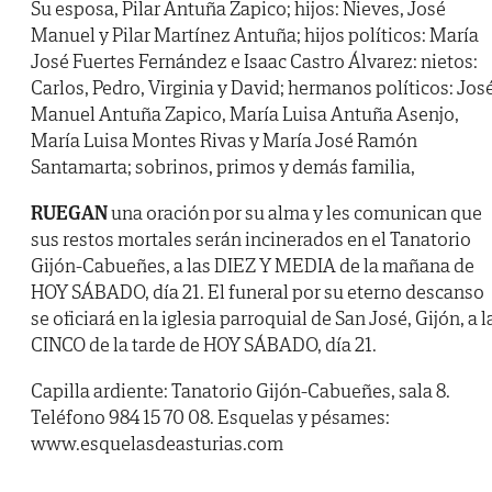
Su esposa, Pilar Antuña Zapico; hijos: Nieves, José
Manuel y Pilar Martínez Antuña; hijos políticos: María
José Fuertes Fernández e Isaac Castro Álvarez: nietos:
Carlos, Pedro, Virginia y David; hermanos políticos: Jos
Manuel Antuña Zapico, María Luisa Antuña Asenjo,
María Luisa Montes Rivas y María José Ramón
Santamarta; sobrinos, primos y demás familia,
RUEGAN
una oración por su alma y les comunican que
sus restos mortales serán incinerados en el Tanatorio
Gijón-Cabueñes, a las DIEZ Y MEDIA de la mañana de
HOY SÁBADO, día 21. El funeral por su eterno descanso
se oficiará en la iglesia parroquial de San José, Gijón, a l
CINCO de la tarde de HOY SÁBADO, día 21.
Capilla ardiente: Tanatorio Gijón-Cabueñes, sala 8.
Teléfono 984 15 70 08. Esquelas y pésames:
www.esquelasdeasturias.com