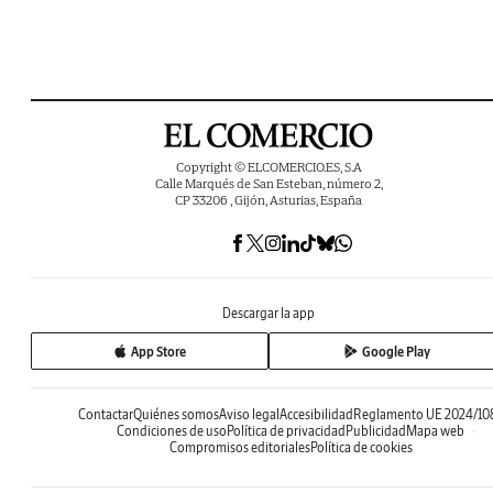
Copyright © ELCOMERCIO.ES, S.A
Calle Marqués de San Esteban, número 2,
CP 33206 , Gijón, Asturias, España
Descargar la app
App Store
Google Play
Contactar
Quiénes somos
Aviso legal
Accesibilidad
Reglamento UE 2024/10
Condiciones de uso
Política de privacidad
Publicidad
Mapa web
Compromisos editoriales
Política de cookies