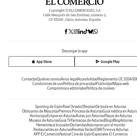
Copyright © ELCOMERCIO.ES, S.A
Calle Marqués de San Esteban, número 2,
CP 33206 , Gijón, Asturias, España
Descargar la app
App Store
Google Play
Contactar
Quiénes somos
Aviso legal
Accesibilidad
Reglamento UE 2024/10
Condiciones de uso
Política de privacidad
Publicidad
Mapa web
Compromisos editoriales
Política de cookies
Sporting de Gijón
Real Oviedo
Oferplan
De boda en Asturias
Obituarios de Mascotas
Premios Princesa de Asturias
Guía médica en Asturi
Horóscopo
Eclipse en Asturias
Rutas por Asturias
Playas de Asturias
Museos de Asturias
Guía TV
Farmacias de Asturias
Blogs
BlogAsturias
Hemeroteca buscador
De tiendas
Asturianos por el mundo
Restaurantes en Asturias
Recetas fáciles
STARTinnova Asturias
APP El Comercio
Festival Cine de Gijón
Especiales El Comercio