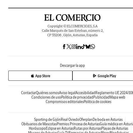
Copyright © ELCOMERCIO.ES, S.A
Calle Marqués de San Esteban, número 2,
CP 33206 , Gijón, Asturias, España
Descargar la app
App Store
Google Play
Contactar
Quiénes somos
Aviso legal
Accesibilidad
Reglamento UE 2024/10
Condiciones de uso
Política de privacidad
Publicidad
Mapa web
Compromisos editoriales
Política de cookies
Sporting de Gijón
Real Oviedo
Oferplan
De boda en Asturias
Obituarios de Mascotas
Premios Princesa de Asturias
Guía médica en Asturi
Horóscopo
Eclipse en Asturias
Rutas por Asturias
Playas de Asturias
Museos de Asturias
Guía TV
Farmacias de Asturias
Blogs
BlogAsturias