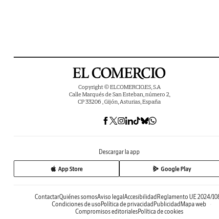
Copyright © ELCOMERCIO.ES, S.A
Calle Marqués de San Esteban, número 2,
CP 33206 , Gijón, Asturias, España
Descargar la app
App Store
Google Play
Contactar
Quiénes somos
Aviso legal
Accesibilidad
Reglamento UE 2024/10
Condiciones de uso
Política de privacidad
Publicidad
Mapa web
Compromisos editoriales
Política de cookies