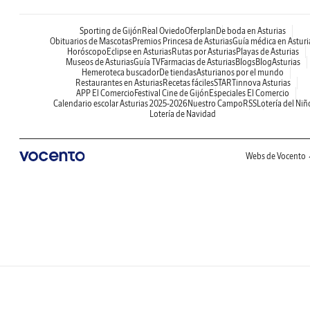
Sporting de Gijón
Real Oviedo
Oferplan
De boda en Asturias
Obituarios de Mascotas
Premios Princesa de Asturias
Guía médica en Asturi
Horóscopo
Eclipse en Asturias
Rutas por Asturias
Playas de Asturias
Museos de Asturias
Guía TV
Farmacias de Asturias
Blogs
BlogAsturias
Hemeroteca buscador
De tiendas
Asturianos por el mundo
Restaurantes en Asturias
Recetas fáciles
STARTinnova Asturias
APP El Comercio
Festival Cine de Gijón
Especiales El Comercio
Calendario escolar Asturias 2025-2026
Nuestro Campo
RSS
Lotería del Niñ
Lotería de Navidad
Webs de Vocento