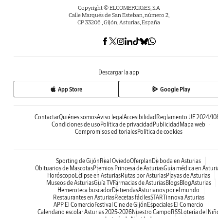
Copyright © ELCOMERCIO.ES, S.A
Calle Marqués de San Esteban, número 2,
CP 33206 , Gijón, Asturias, España
Descargar la app
App Store
Google Play
Contactar
Quiénes somos
Aviso legal
Accesibilidad
Reglamento UE 2024/10
Condiciones de uso
Política de privacidad
Publicidad
Mapa web
Compromisos editoriales
Política de cookies
Sporting de Gijón
Real Oviedo
Oferplan
De boda en Asturias
Obituarios de Mascotas
Premios Princesa de Asturias
Guía médica en Asturi
Horóscopo
Eclipse en Asturias
Rutas por Asturias
Playas de Asturias
Museos de Asturias
Guía TV
Farmacias de Asturias
Blogs
BlogAsturias
Hemeroteca buscador
De tiendas
Asturianos por el mundo
Restaurantes en Asturias
Recetas fáciles
STARTinnova Asturias
APP El Comercio
Festival Cine de Gijón
Especiales El Comercio
Calendario escolar Asturias 2025-2026
Nuestro Campo
RSS
Lotería del Niñ