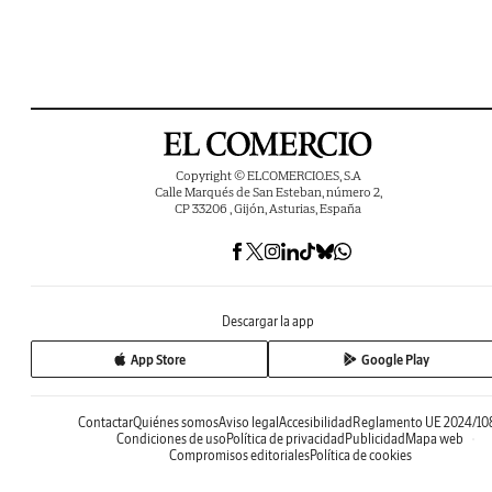
Copyright © ELCOMERCIO.ES, S.A
Calle Marqués de San Esteban, número 2,
CP 33206 , Gijón, Asturias, España
Descargar la app
App Store
Google Play
Contactar
Quiénes somos
Aviso legal
Accesibilidad
Reglamento UE 2024/10
Condiciones de uso
Política de privacidad
Publicidad
Mapa web
Compromisos editoriales
Política de cookies