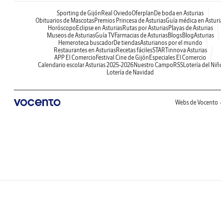
Sporting de Gijón
Real Oviedo
Oferplan
De boda en Asturias
Obituarios de Mascotas
Premios Princesa de Asturias
Guía médica en Asturi
Horóscopo
Eclipse en Asturias
Rutas por Asturias
Playas de Asturias
Museos de Asturias
Guía TV
Farmacias de Asturias
Blogs
BlogAsturias
Hemeroteca buscador
De tiendas
Asturianos por el mundo
Restaurantes en Asturias
Recetas fáciles
STARTinnova Asturias
APP El Comercio
Festival Cine de Gijón
Especiales El Comercio
Calendario escolar Asturias 2025-2026
Nuestro Campo
RSS
Lotería del Niñ
Lotería de Navidad
Webs de Vocento