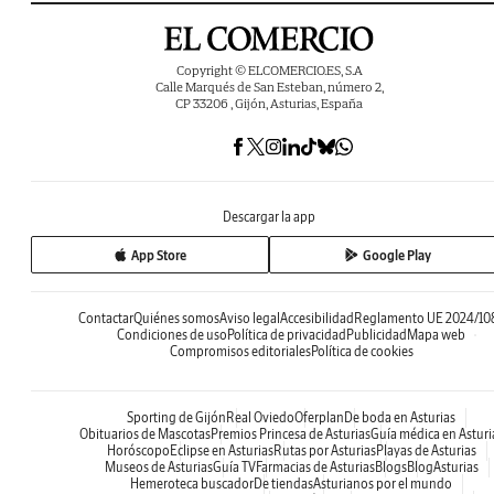
Copyright © ELCOMERCIO.ES, S.A
Calle Marqués de San Esteban, número 2,
CP 33206 , Gijón, Asturias, España
Descargar la app
App Store
Google Play
Contactar
Quiénes somos
Aviso legal
Accesibilidad
Reglamento UE 2024/10
Condiciones de uso
Política de privacidad
Publicidad
Mapa web
Compromisos editoriales
Política de cookies
Sporting de Gijón
Real Oviedo
Oferplan
De boda en Asturias
Obituarios de Mascotas
Premios Princesa de Asturias
Guía médica en Asturi
Horóscopo
Eclipse en Asturias
Rutas por Asturias
Playas de Asturias
Museos de Asturias
Guía TV
Farmacias de Asturias
Blogs
BlogAsturias
Hemeroteca buscador
De tiendas
Asturianos por el mundo