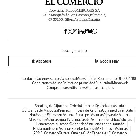
Copyright © ELCOMERCIO.ES, S.A
Calle Marqués de San Esteban, número 2,
CP 33206 , Gijón, Asturias, España
Descargar la app
App Store
Google Play
Contactar
Quiénes somos
Aviso legal
Accesibilidad
Reglamento UE 2024/10
Condiciones de uso
Política de privacidad
Publicidad
Mapa web
Compromisos editoriales
Política de cookies
Sporting de Gijón
Real Oviedo
Oferplan
De boda en Asturias
Obituarios de Mascotas
Premios Princesa de Asturias
Guía médica en Asturi
Horóscopo
Eclipse en Asturias
Rutas por Asturias
Playas de Asturias
Museos de Asturias
Guía TV
Farmacias de Asturias
Blogs
BlogAsturias
Hemeroteca buscador
De tiendas
Asturianos por el mundo
Restaurantes en Asturias
Recetas fáciles
STARTinnova Asturias
APP El Comercio
Festival Cine de Gijón
Especiales El Comercio