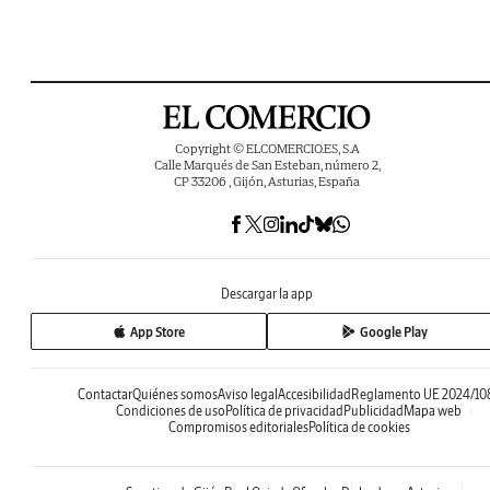
Copyright © ELCOMERCIO.ES, S.A
Calle Marqués de San Esteban, número 2,
CP 33206 , Gijón, Asturias, España
Descargar la app
App Store
Google Play
Contactar
Quiénes somos
Aviso legal
Accesibilidad
Reglamento UE 2024/10
Condiciones de uso
Política de privacidad
Publicidad
Mapa web
Compromisos editoriales
Política de cookies