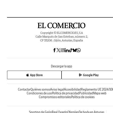
Copyright © ELCOMERCIO.ES, S.A
Calle Marqués de San Esteban, número 2,
CP 33206 , Gijón, Asturias, España
Descargar la app
App Store
Google Play
Contactar
Quiénes somos
Aviso legal
Accesibilidad
Reglamento UE 2024/10
Condiciones de uso
Política de privacidad
Publicidad
Mapa web
Compromisos editoriales
Política de cookies
Sporting de Gijón
Real Oviedo
Oferplan
De boda en Asturias