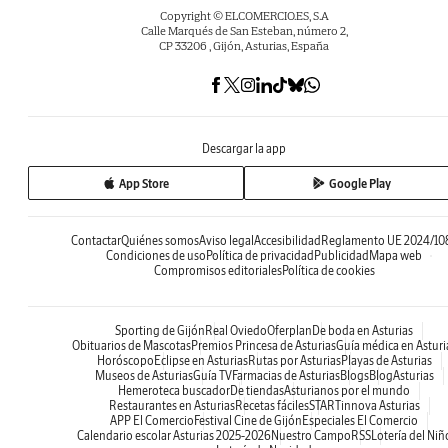
Copyright © ELCOMERCIO.ES, S.A
Calle Marqués de San Esteban, número 2,
CP 33206 , Gijón, Asturias, España
Descargar la app
App Store
Google Play
Contactar
Quiénes somos
Aviso legal
Accesibilidad
Reglamento UE 2024/10
Condiciones de uso
Política de privacidad
Publicidad
Mapa web
Compromisos editoriales
Política de cookies
Sporting de Gijón
Real Oviedo
Oferplan
De boda en Asturias
Obituarios de Mascotas
Premios Princesa de Asturias
Guía médica en Asturi
Horóscopo
Eclipse en Asturias
Rutas por Asturias
Playas de Asturias
Museos de Asturias
Guía TV
Farmacias de Asturias
Blogs
BlogAsturias
Hemeroteca buscador
De tiendas
Asturianos por el mundo
Restaurantes en Asturias
Recetas fáciles
STARTinnova Asturias
APP El Comercio
Festival Cine de Gijón
Especiales El Comercio
Calendario escolar Asturias 2025-2026
Nuestro Campo
RSS
Lotería del Niñ