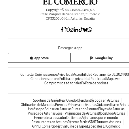
Copyright © ELCOMERCIO.ES, S.A
Calle Marqués de San Esteban, número 2,
CP 33206 , Gijón, Asturias, España
Descargar la app
App Store
Google Play
Contactar
Quiénes somos
Aviso legal
Accesibilidad
Reglamento UE 2024/10
Condiciones de uso
Política de privacidad
Publicidad
Mapa web
Compromisos editoriales
Política de cookies
Sporting de Gijón
Real Oviedo
Oferplan
De boda en Asturias
Obituarios de Mascotas
Premios Princesa de Asturias
Guía médica en Asturi
Horóscopo
Eclipse en Asturias
Rutas por Asturias
Playas de Asturias
Museos de Asturias
Guía TV
Farmacias de Asturias
Blogs
BlogAsturias
Hemeroteca buscador
De tiendas
Asturianos por el mundo
Restaurantes en Asturias
Recetas fáciles
STARTinnova Asturias
APP El Comercio
Festival Cine de Gijón
Especiales El Comercio