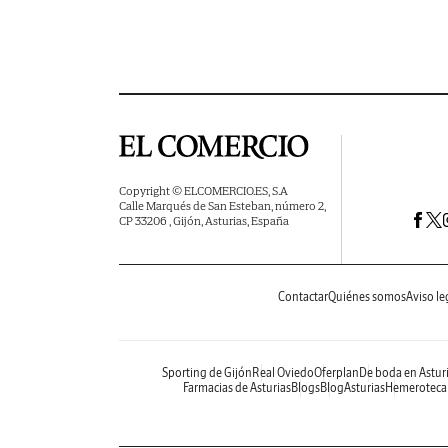
Copyright © ELCOMERCIO.ES, S.A
Calle Marqués de San Esteban, número 2,
CP 33206 , Gijón, Asturias, España
Contactar
Quiénes somos
Aviso le
Sporting de Gijón
Real Oviedo
Oferplan
De boda en Astur
Farmacias de Asturias
Blogs
BlogAsturias
Hemeroteca