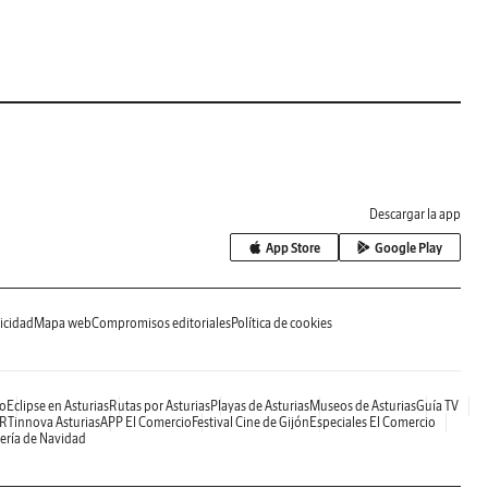
Descargar la app
App Store
Google Play
icidad
Mapa web
Compromisos editoriales
Política de cookies
o
Eclipse en Asturias
Rutas por Asturias
Playas de Asturias
Museos de Asturias
Guía TV
RTinnova Asturias
APP El Comercio
Festival Cine de Gijón
Especiales El Comercio
ería de Navidad