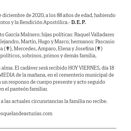
7 de diciembre de 2020, a los 88 años de edad, habiendo
ntos y la Bendición Apostólica.-
D. E. P.
to García Malnero; hijas políticas: Raquel Valladares
Alejandro, Martín, Hugo y Marco; hermanos: Pascasio
isa (✟), Mercedes, Amparo, Elena y Josefina (✟)
olíticos, sobrinos, primos y demás familia,
alma. El cadáver será recibido HOY VIERNES, día 18
 MEDIA de la mañana, en el cementerio municipal de
á un responso de cuerpo presente y acto seguido
en el panteón familiar.
a las actuales circunstancias la familia no recibe.
esquelasdeasturias.com