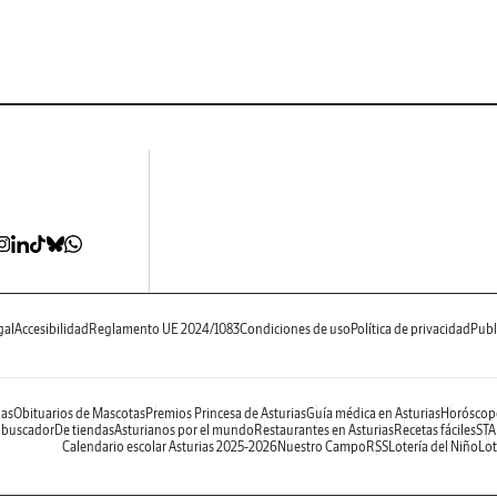
gal
Accesibilidad
Reglamento UE 2024/1083
Condiciones de uso
Política de privacidad
Publ
ias
Obituarios de Mascotas
Premios Princesa de Asturias
Guía médica en Asturias
Horóscop
 buscador
De tiendas
Asturianos por el mundo
Restaurantes en Asturias
Recetas fáciles
STA
Calendario escolar Asturias 2025-2026
Nuestro Campo
RSS
Lotería del Niño
Lot