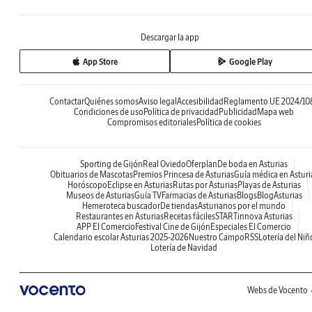
Descargar la app
App Store
Google Play
Contactar
Quiénes somos
Aviso legal
Accesibilidad
Reglamento UE 2024/10
Condiciones de uso
Política de privacidad
Publicidad
Mapa web
Compromisos editoriales
Política de cookies
Sporting de Gijón
Real Oviedo
Oferplan
De boda en Asturias
Obituarios de Mascotas
Premios Princesa de Asturias
Guía médica en Asturi
Horóscopo
Eclipse en Asturias
Rutas por Asturias
Playas de Asturias
Museos de Asturias
Guía TV
Farmacias de Asturias
Blogs
BlogAsturias
Hemeroteca buscador
De tiendas
Asturianos por el mundo
Restaurantes en Asturias
Recetas fáciles
STARTinnova Asturias
APP El Comercio
Festival Cine de Gijón
Especiales El Comercio
Calendario escolar Asturias 2025-2026
Nuestro Campo
RSS
Lotería del Niñ
Lotería de Navidad
Webs de Vocento