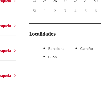
esquela
24
25
26
27
28
29
30
31
1
2
3
4
5
6
esquela
Localidades
Barcelona
Carreño
esquela
Gijón
esquela