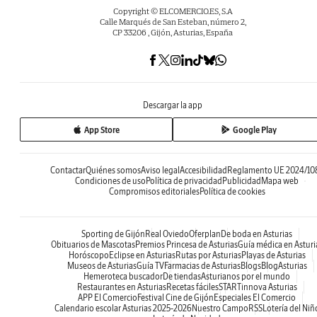
Copyright © ELCOMERCIO.ES, S.A
Calle Marqués de San Esteban, número 2,
CP 33206 , Gijón, Asturias, España
Descargar la app
App Store
Google Play
Contactar
Quiénes somos
Aviso legal
Accesibilidad
Reglamento UE 2024/10
Condiciones de uso
Política de privacidad
Publicidad
Mapa web
Compromisos editoriales
Política de cookies
Sporting de Gijón
Real Oviedo
Oferplan
De boda en Asturias
Obituarios de Mascotas
Premios Princesa de Asturias
Guía médica en Asturi
Horóscopo
Eclipse en Asturias
Rutas por Asturias
Playas de Asturias
Museos de Asturias
Guía TV
Farmacias de Asturias
Blogs
BlogAsturias
Hemeroteca buscador
De tiendas
Asturianos por el mundo
Restaurantes en Asturias
Recetas fáciles
STARTinnova Asturias
APP El Comercio
Festival Cine de Gijón
Especiales El Comercio
Calendario escolar Asturias 2025-2026
Nuestro Campo
RSS
Lotería del Niñ