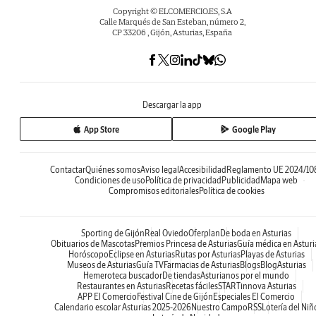
Copyright © ELCOMERCIO.ES, S.A
Calle Marqués de San Esteban, número 2,
CP 33206 , Gijón, Asturias, España
Descargar la app
App Store
Google Play
Contactar
Quiénes somos
Aviso legal
Accesibilidad
Reglamento UE 2024/10
Condiciones de uso
Política de privacidad
Publicidad
Mapa web
Compromisos editoriales
Política de cookies
Sporting de Gijón
Real Oviedo
Oferplan
De boda en Asturias
Obituarios de Mascotas
Premios Princesa de Asturias
Guía médica en Asturi
Horóscopo
Eclipse en Asturias
Rutas por Asturias
Playas de Asturias
Museos de Asturias
Guía TV
Farmacias de Asturias
Blogs
BlogAsturias
Hemeroteca buscador
De tiendas
Asturianos por el mundo
Restaurantes en Asturias
Recetas fáciles
STARTinnova Asturias
APP El Comercio
Festival Cine de Gijón
Especiales El Comercio
Calendario escolar Asturias 2025-2026
Nuestro Campo
RSS
Lotería del Niñ